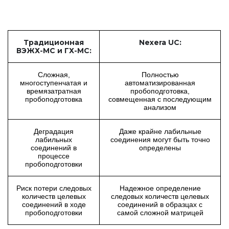
Традиционная
Nexera UC:
ВЭЖХ-МС и ГХ-МС:
Сложная,
Полностью
многоступенчатая и
автоматизированная
времязатратная
пробоподготовка,
пробоподготовка
совмещенная с последующим
анализом
Деградация
Даже крайне лабильные
лабильных
соединения могут быть точно
соединений в
определены
процессе
пробоподготовки
Риск потери следовых
Надежное определение
количеств целевых
следовых количеств целевых
соединений в ходе
соединений в образцах с
пробоподготовки
самой сложной матрицей